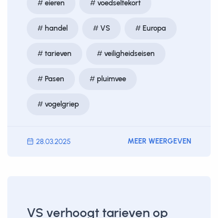
eieren
voedseltekort
handel
VS
Europa
tarieven
veiligheidseisen
Pasen
pluimvee
vogelgriep
MEER WEERGEVEN
28.03.2025
VS verhoogt tarieven op