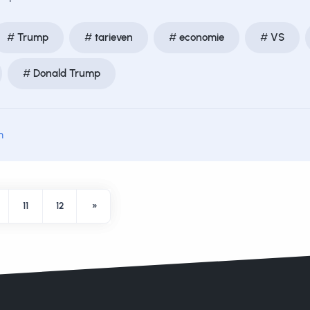
Trump
tarieven
economie
VS
Donald Trump
m
11
12
»