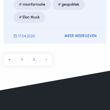
misinformatie
geopolitiek
Elon Musk
MEER WEERGEVEN
17.04.2025
«
1
2
»