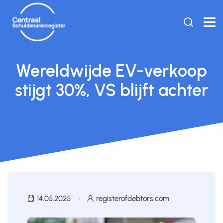
Wereldwijde EV-verkoop
stijgt 30%, VS blijft achter
14.05.2025
registerofdebtors.com