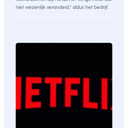
niet wezenlijk veranderd," aldus het bedrijf.