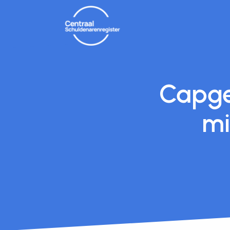
Capge
mi