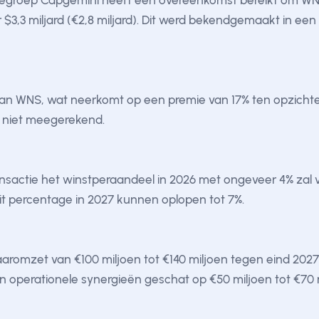
iegroep Capgemini heeft een overeenkomst bereikt om WNS 
 $3,3 miljard (€2,8 miljard). Dit werd bekendgemaakt in een
van WNS, wat neerkomt op een premie van 17% ten opzichte
NS niet meegerekend.
ransactie het winstperaandeel in 2026 met ongeveer 4% zal
dit percentage in 2027 kunnen oplopen tot 7%.
aromzet van €100 miljoen tot €140 miljoen tegen eind 2027
operationele synergieën geschat op €50 miljoen tot €70 mi