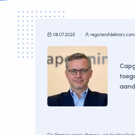
08.07.2025
registerofdebtors.com
Capg
toeg
aand