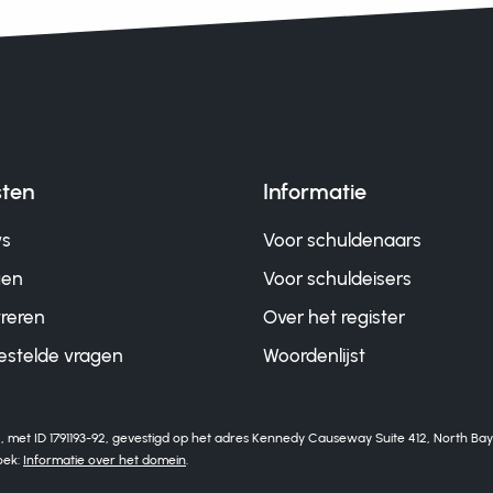
sten
Informatie
ws
Voor schuldenaars
gen
Voor schuldeisers
treren
Over het register
estelde vragen
Woordenlijst
t ID 1791193-92, gevestigd op het adres Kennedy Causeway Suite 412, North Bay Vil
oek:
Informatie over het domein
.