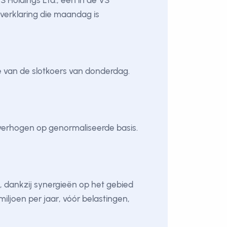
Holdings Ltd., een in de VS
 verklaring die maandag is
 van de slotkoers van donderdag.
 verhogen op genormaliseerde basis.
, dankzij synergieën op het gebied
ljoen per jaar, vóór belastingen,